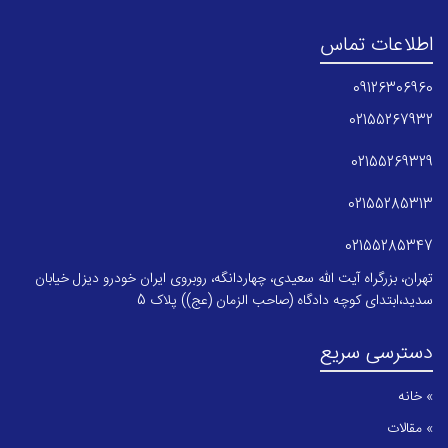
اطلاعات تماس
09126306960
02155267932
02155269329
02155285313
02155285347
تهران، بزرگراه آیت الله سعیدی، چهاردانگه، روبروی ایران خودرو دیزل خیابان
سدید،ابتدای کوچه دادگاه (صاحب الزمان (عج)) پلاک 5
دسترسی سریع
» خانه
» مقالات